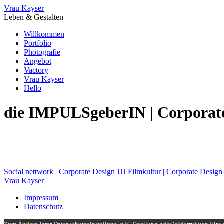
Vrau Kayser
Leben & Gestalten
Willkommen
Portfolio
Photografie
Angebot
Vactory
Vrau Kayser
Hello
die IMPULSgeberIN | Corporat
Social nettwork | Corporate Design
JJJ Filmkultur | Corporate Design
Vrau Kayser
Impressum
Datenschutz